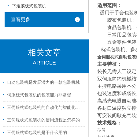
适用范围：
下走膜枕式包装机
适用于手套包装
查看更多
胶布包装机：电
食品包装机：果
日常用品包装机
五
金零件包装
枕式包装机、多
相关文章
全伺服枕式自动包装
ARTICLE
主要特征：
袋长无需人工设定
双伺服简约机械结
自动包装机是发展潜力的一款包装机械
主控电路采用本公
包装速度和成袋长
伺服枕式包装机的包装能力非常强
高感光电眼自动准
三伺服枕式包装机的自动化与智能化升级路径
各封口温度独立控
可安装间歇充气装
三伺服枕式包装机的使用流程是怎样的
技术规格：
型号
三伺服枕式包装机是干什么用的