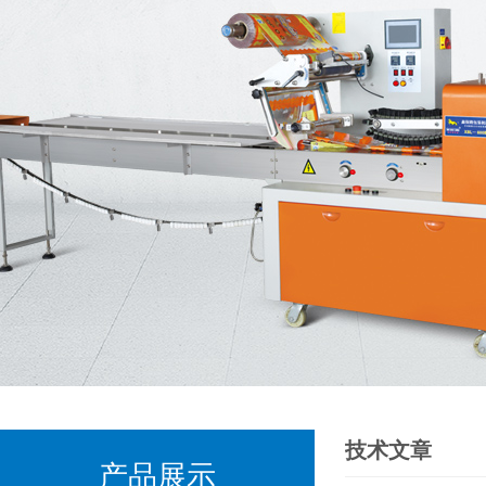
技术文章
产品展示