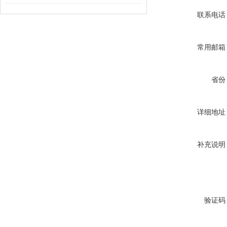
联系电话
常用邮箱
省份
详细地址
补充说明
验证码