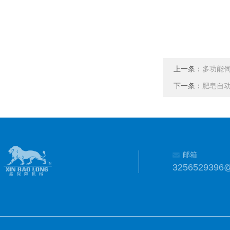
上一条：
多功能
下一条：
肥皂自
邮箱
3256529396