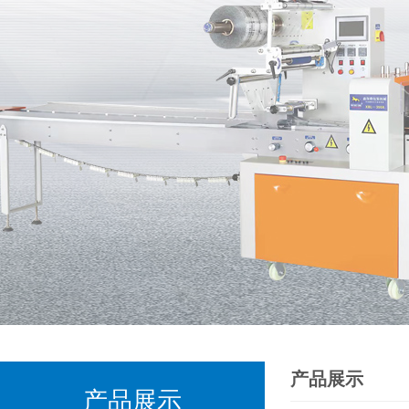
产品展示
产品展示