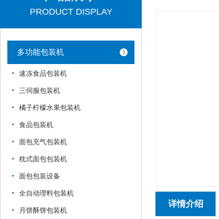
PRODUCT DISPLAY
多功能包装机
速冻食品包装机
三伺服包装机
橘子柠檬水果包装机
食品包装机
面包充气包装机
枕式面包包装机
面包包装设备
全自动理料包装机
详情介绍
月饼酥饼包装机