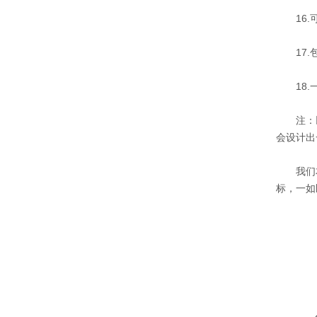
16.可
17.包
18.一
注：以上
会设计出
我们本着
标，一如