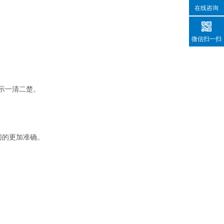
在线咨询
微信扫一扫
示一清二楚。
切的更加准确。