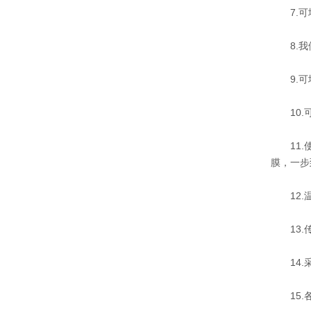
7.可
8.我
9.可
10.可
11.使
膜，一步
12.温
13.传
14.采
15.各