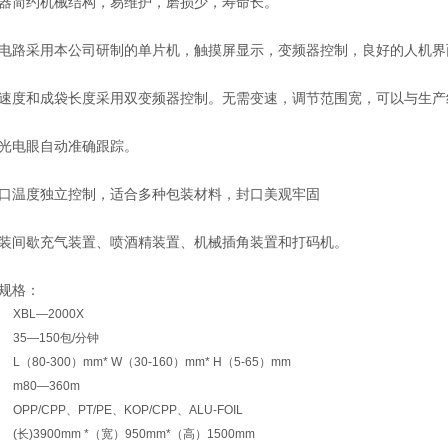
简约机械结构，易维护，磨损少，寿命长。
路采用本公司研制的单片机，触摸屏显示，变频器控制，良好的人机界
和成袋长度采用双变频器控制。无需变速，调节范围宽，可以与生产线
电眼自动准确跟踪。
温度独立控制，适合多种包装材料，封口美观牢固
间歇充气装置、喷酒精装置、机械插角装置和打码机。
规格：
XBL—2000X
35—150
包
/
分钟
L
（
80-300
）
mm* W
（
30-160
）
mm* H
（
5-65
）
mm
m80—360m
OPP/CP
P、PT/PE、KOP/CPP、ALU-FOIL
(
长
)3900mm *
（宽）
950mm*
（高）
1500mm