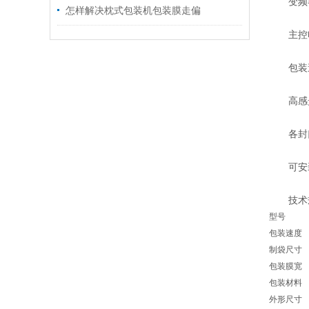
变频器
怎样解决枕式包装机包装膜走偏
主控电
包装速度
高感光
各封口
可安装
技术
型号
包装速度
制袋尺寸
包装膜宽
包装材料
外形尺寸