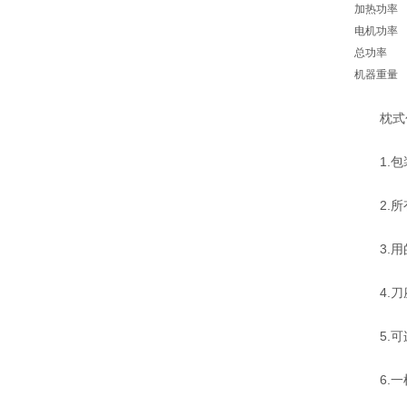
加热功率
电机功率
总功率
机器重量
枕式包
1.包装
2.所有
3.用的
4.刀
5.可
6.一