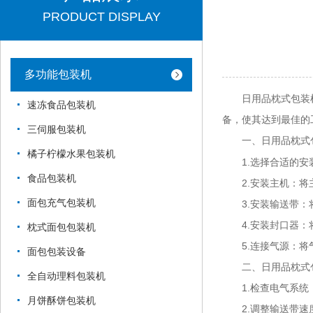
PRODUCT DISPLAY
多功能包装机
日用品枕式包装机
速冻食品包装机
备，使其达到最佳的
三伺服包装机
一、
日用品枕式
橘子柠檬水果包装机
1.选择合适的安装
食品包装机
2.安装主机：将主
面包充气包装机
3.安装输送带：将
4.安装封口器：将
枕式面包包装机
5.连接气源：将气
面包包装设备
二、日用品枕式包
全自动理料包装机
1.检查电气系统：
月饼酥饼包装机
2.调整输送带速度