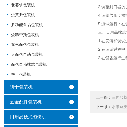
老婆饼包装机
3.调整封口器的位
蛋黄派包装机
4.调整气压：根据
5.测试运行：在调
多功能食品包装机
三、日用品枕式包
蛋糕带托包装机
1.在安装和调试过
充气面包包装机
2.在调试过程中，
大面包自动包装机
3.在设备运行过程
面包自动枕式包装机
饼干包装机
饼干包装机
上一条：
三伺服
五金配件包装机
下一条：
水果蔬
日用品枕式包装机