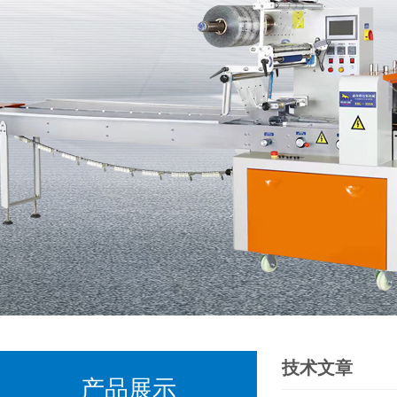
技术文章
产品展示