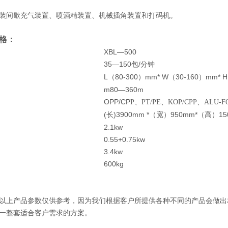
间歇充气装置、喷酒精装置、机械插角装置和打码机。
格：
XBL—500
35—150
/
包
分钟
L
80-300
mm* W
30-160
mm* H
（
）
（
）
m80—360m
OPP/CP
P
、PT/PE、KOP/CPP、ALU-F
(
)3900mm *
950mm*
1
长
（宽）
（高）
2.1kw
0.55+0.75kw
3.4kw
600kg
产品参数仅供参考，因为我们根据客户所提供各种不同的产品会做出
一整套适合客户需求的方案。