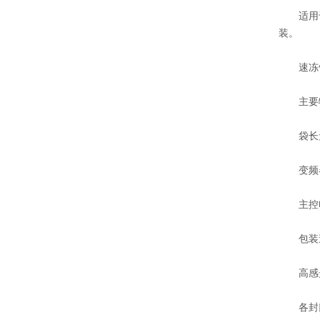
适用于酥
装。
速冻馒
主要
袋长无
变频器
主控电
包装速度
高感光
各封口