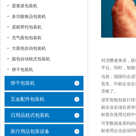
蛋黄派包装机
多功能食品包装机
蛋糕带托包装机
充气面包包装机
大面包自动包装机
面包自动枕式包装机
对消费者来讲，获
平台。同时，智能
饼干包装机
当前，我国印企进
饼干包装机
首先，印刷企业在
济账了。
五金配件包装机
进军智能包装行得
刷企业必须在原有
标签在使用过程中
日用品枕式包装机
可变数据条形码的
标使用企业必须同
医疗用品包装设备