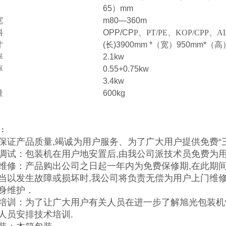
65
）
mm
宽
m80—360m
料
OPP/CP
P、PT/PE、KOP/CPP、AL
寸
(
长
)3900mm *
（宽）
950mm*
（高
率
2.1kw
率
0.55+0.75kw
3.4kw
量
600kg
：
保证产品质量,竭诚为用户服务、为了广大用户提供免费“三
调试：包装机在用户地安置后,由我公司派技术员免费为用
维修：产品购出公司之日起一年内为免费保修期,在此期间
当以发生故障或损坏时,我公司将负责无偿为用户上门维修.
身维护．
培训：为了让广大用户有关人员在进一步了解旭光包装机
人员安排技术培训.