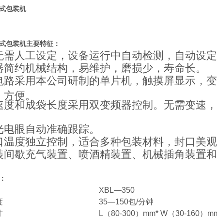
式包装机
式包装机
主要特征：
无需人工设定，设备运行中自动检测，自动设定
器简约机械结构，易维护，磨损少，寿命长。
电路采用本公司研制的单片机，触摸屏显示，变
、方便。
速度和成袋长度采用双变频器控制。无需变速，
光电眼自动准确跟踪。
口温度独立控制，适合多种包装材料，封口美观
装间歇充气装置、喷酒精装置、机械插角装置和
：
XBL—350
度
35—150
包
/
分钟
寸
L
（
80-300
）
mm* W
（
30-160
）
mm