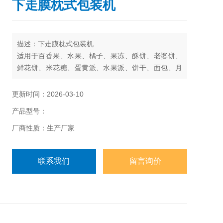
下走膜枕式包装机
描述：下走膜枕式包装机
适用于百香果、水果、橘子、果冻、酥饼、老婆饼、
鲜花饼、米花糖、蛋黄派、水果派、饼干、面包、月
饼、糖果、药品、日常用品、五金零件、纸盒或托盘
等各类固态物体的包装。
更新时间：2026-03-10
产品型号：
厂商性质：生产厂家
联系我们
留言询价