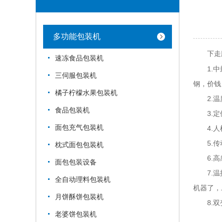
多功能包装机
下走
速冻食品包装机
1.中封
三伺服包装机
钢，价钱
橘子柠檬水果包装机
2.温度
食品包装机
3.定位
面包充气包装机
4.人机
5.传
枕式面包包装机
6.高感
面包包装设备
7.温控
全自动理料包装机
机器了，
月饼酥饼包装机
8.双变
老婆饼包装机