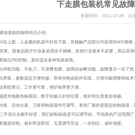
下走膜包装机常见故障
更新时间：2021-12-28 点
性能和特点介绍：
膜包装机
在上面，上走膜的机器中封在下面，所接触产品部分均采用304不锈钢
另算。因食品医疗行业多采用全不锈钢，其他行业基本不必要，所以采用
独立PID控制，更好适合各种包装材质。
停机功能，不粘刀，不浪费包膜。故障自诊断功能，故障显示一目了然
界面，参数设定方便快捷。所有控制由软件实现，方便功能调整和技术
动系统简洁，工作更可靠，维护保养更方便。
度光电眼色标跟踪，数字化输入封切位置，使封切位置更加准确。
表、活动台面、刀座和制袋器均可调节。有些厂家的是固定的制袋器，
二手卖出去都不好卖，我们的制袋器是可以调节的，可包装的产品范围广
频器控制，袋长即设即切，无需调节空走，一步到位，省时省膜。