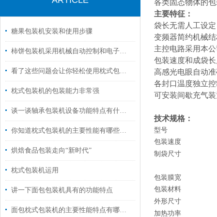
ARTICLE
各类固态物体的包
主要特征：
袋长无需人工设定
糖果包装机安装和使用步骤
变频器简约机械结
主控电路采用本公
柿饼包装机采用机械自动控制和电子技术相结合的原理
包装速度和成袋长
看了这些问题会让你轻松使用枕式包装机
高感光电眼自动准
各封口温度独立控
枕式包装机的包装能力非常强
可安装间歇充气装
谈一谈轴承包装机设备功能特点有什么？
技术规格：
型号
你知道枕式包装机的主要性能有哪些吗？
包装速度
烘焙食品包装走向“新时代”
制袋尺寸
枕式包装机运用
包装膜宽
包装材料
讲一下面包包装机具有的功能特点
外形尺寸
面包枕式包装机的主要性能特点有哪些？
加热功率