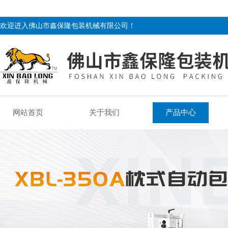
欢迎进入佛山市鑫保隆包装机械有限公司！
网站首页
关于我们
产品中心