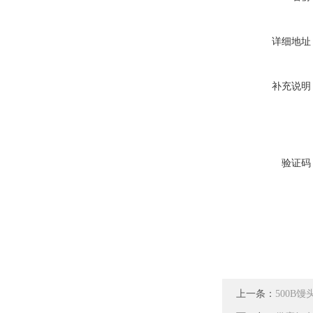
详细地址
补充说明
验证码
上一条：
500B