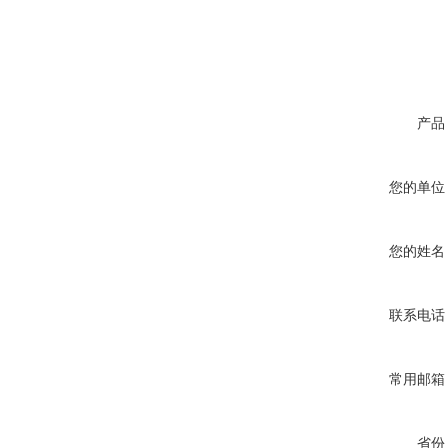
产品
您的单位
您的姓名
联系电话
常用邮箱
省份