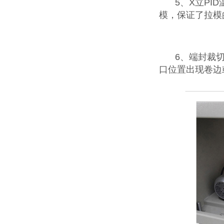
5、X立PI
模，保证了拉模
6、端封裁切
口位置出现卷边