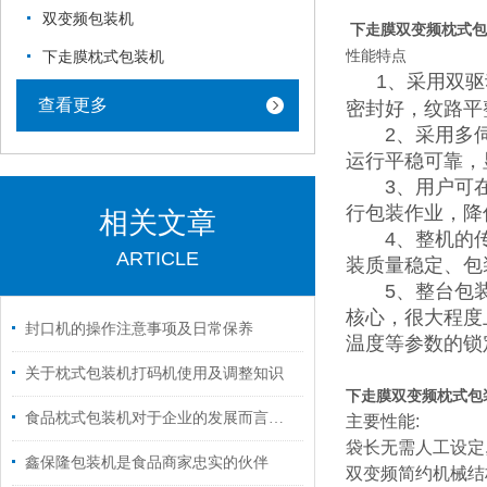
双变频包装机
下走膜双变频枕式包
性能特点
下走膜枕式包装机
1、采用双
查看更多
密封好，纹路平
2、采用多伺
运行平稳可靠，
3、用户可在
行包装作业，降
相关文章
4、整机的传
ARTICLE
装质量稳定、包
5、整台包装机
核心，很大程度
封口机的操作注意事项及日常保养
温度等参数的锁
关于枕式包装机打码机使用及调整知识
下走膜双变频枕式包
食品枕式包装机对于企业的发展而言是至关重要的
主要性能
:
袋长无需人工设定
鑫保隆包装机是食品商家忠实的伙伴
双变频简约机械结