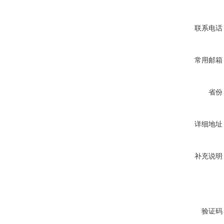
联系电话
常用邮箱
省份
详细地址
补充说明
验证码