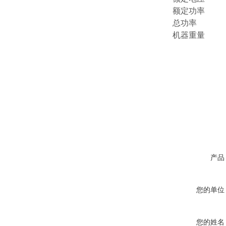
额定功率
总功率
机器重量
产品
您的单位
您的姓名