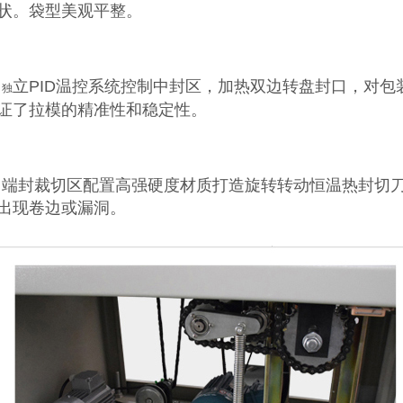
状。袋型美观平整。
、
立PID温控系统控制中封区，加热双边转盘封口，对
独
证了拉模的精准性和稳定性。
端封裁切区配置高强硬度材质打造旋转转动恒温热封切刀
出现卷边或漏洞。