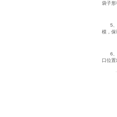
袋子形
5
模，保
6、
口位置