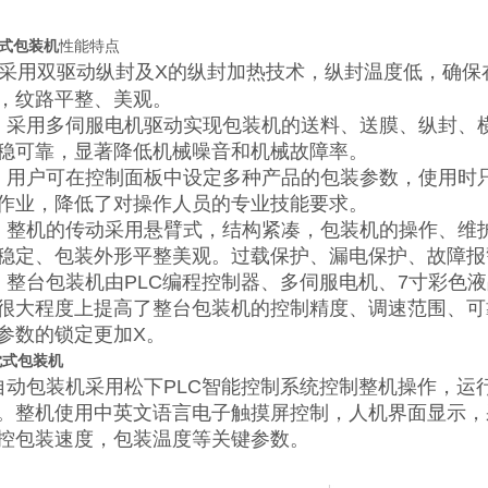
式包装机
性能特点
、采用双驱动纵封及X的纵封加热技术，纵封温度低，确保
，纹路平整、美观。
用多伺服电机驱动实现包装机的送料、送膜、纵封、横
稳可靠，显著降低机械噪音和机械故障率。
户可在控制面板中设定多种产品的包装参数，使用时只
作业，降低了对操作人员的专业技能要求。
机的传动采用悬臂式，结构紧凑，包装机的操作、维护
稳定、包装外形平整美观。过载保护、漏电保护、故障报
台包装机由PLC编程控制器、多伺服电机、7寸彩色液
很大程度上提高了整台包装机的控制精度、调速范围、可
参数的锁定更加X。
枕式包装机
自动包装机采用松下PLC智能控制系统控制整机操作，
。整机使用中英文语言电子触摸屏控制，人机界面显示，
控包装速度，包装温度等关键参数。