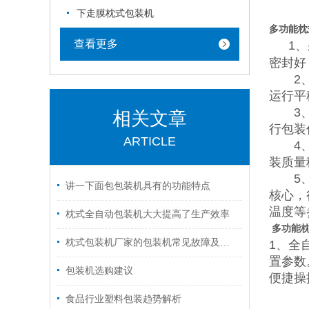
下走膜枕式包装机
多功能枕
查看更多
1
密封好
2、采
运行平
3、用
相关文章
行包装
ARTICLE
4、整
装质量
5、整
讲一下面包包装机具有的功能特点
核心，
温度等
枕式全自动包装机大大提高了生产效率
多功能
枕式包装机厂家的包装机常见故障及维修方法
1、全
置参数
包装机选购建议
便捷操
食品行业塑料包装趋势解析