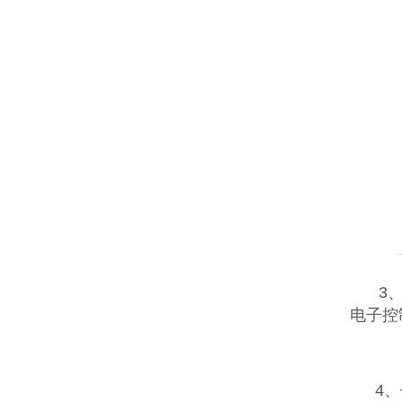
3、
电子控
4