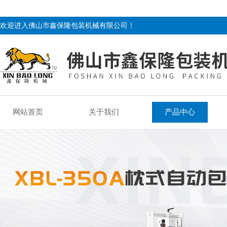
欢迎进入佛山市鑫保隆包装机械有限公司！
网站首页
关于我们
产品中心