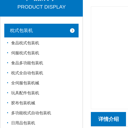
PRODUCT DISPLAY
枕式包装机
食品枕式包装机
伺服枕式包装机
食品多功能包装机
枕式全自动包装机
全伺服包装机械
玩具配件包装机
胶布包装机械
多功能枕式自动包装机
详情介绍
日用品包装机