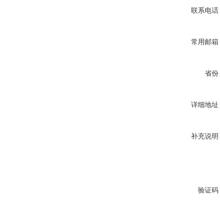
联系电话
常用邮箱
省份
详细地址
补充说明
验证码