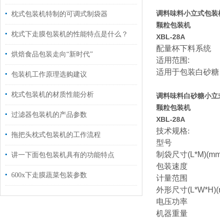
调料味料小立式包装
枕式包装机特制的可调式制袋器
颗粒包装机
枕式下走膜包装机的性能特点是什么？
XBL-28A
配量杯下料系统
烘焙食品包装走向“新时代”
适用范围:
适用于包装白砂糖
包装机工作原理选购建议
枕式包装机的材质性能分析
调料味料白砂糖小立
颗粒包装机
过滤器包装机的产品参数
XBL-28A
技术规格:
拖把头枕式包装机的工作流程
型号
制袋尺寸
(L*M)(mm
讲一下面包包装机具有的功能特点
包装速度
600x下走膜蔬菜包装参数
计量范围
外形尺寸
(L*W*H)
电压功率
机器重量