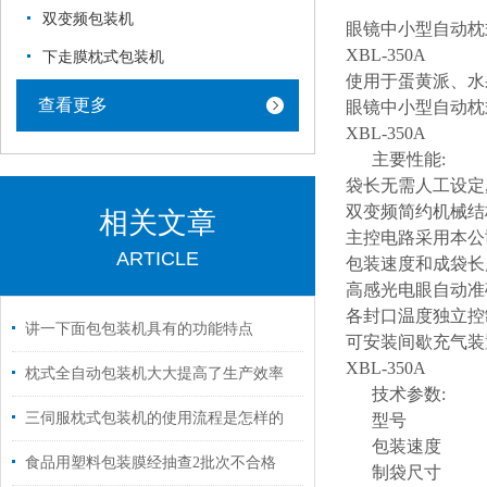
双变频包装机
眼镜中小型自动枕
XBL-350A
下走膜枕式包装机
使用于蛋黄派、水
查看更多
眼镜中小型自动枕
XBL-350A
主要性能:
袋长无需人工设定
双变频简约机械结
相关文章
主控电路采用本公
ARTICLE
包装速度和成袋长
高感光电眼自动准
各封口温度独立控
讲一下面包包装机具有的功能特点
可安装间歇充气装
XBL-350A
枕式全自动包装机大大提高了生产效率
技术参数:
三伺服枕式包装机的使用流程是怎样的
型号
包装速度
食品用塑料包装膜经抽查2批次不合格
制袋尺寸