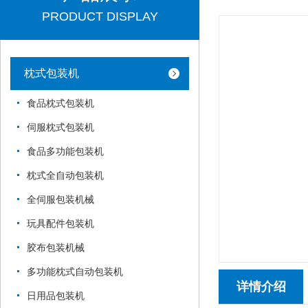
PRODUCT DISPLAY
枕式包装机
食品枕式包装机
伺服枕式包装机
食品多功能包装机
枕式全自动包装机
全伺服包装机械
玩具配件包装机
胶布包装机械
多功能枕式自动包装机
详情介绍
日用品包装机