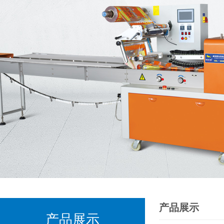
产品展示
产品展示