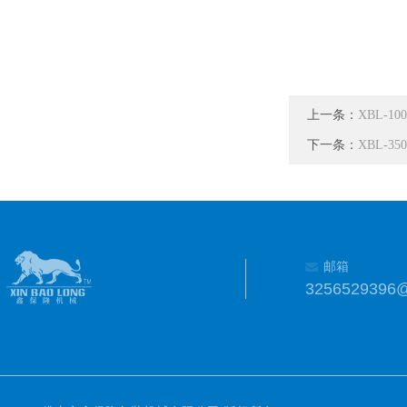
上一条：
XBL-
下一条：
XBL-
邮箱
3256529396