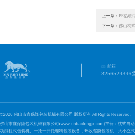
上一条：
PE热收
下一条：
佛山枕
邮箱
3256529396
©2026 佛山市鑫保隆包装机械有限公司 版权所有 All Rights Reserved.
佛山市鑫保隆包装机械有限公司(www.xinbaolongjx.com)
功能枕式包装机、一托一开托理料包装设备，热收缩膜包装机，大小立式