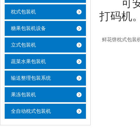
可安装
枕式包装机
打码机
糖果包装机设备
鲜花饼枕式包装
立式包装机
蔬菜水果包装机
输送整理包装系统
果冻包装机
全自动枕式包装机