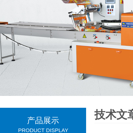
技术文
产品展示
PRODUCT DISPLAY