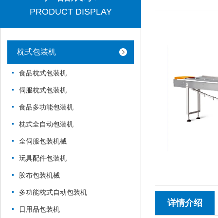
PRODUCT DISPLAY
枕式包装机
食品枕式包装机
伺服枕式包装机
食品多功能包装机
枕式全自动包装机
全伺服包装机械
玩具配件包装机
胶布包装机械
多功能枕式自动包装机
详情介绍
日用品包装机