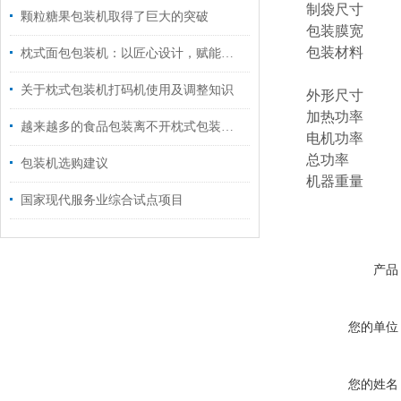
制袋尺寸
颗粒糖果包装机取得了巨大的突破
包装膜宽
包装材料
枕式面包包装机：以匠心设计，赋能面包产业高效进阶
关于枕式包装机打码机使用及调整知识
外形尺寸
加热功率
越来越多的食品包装离不开枕式包装机械的快速发展
电机功率
总功率
包装机选购建议
机器重量
国家现代服务业综合试点项目
产品
您的单位
您的姓名