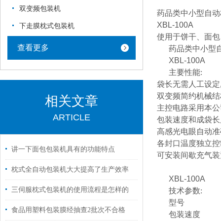
双变频包装机
药品类中小型自动
XBL-100A
下走膜枕式包装机
使用于饼干、面包
查看更多
药品类中小型
XBL-100A
主要性能:
袋长无需人工设定
双变频简约机械结
相关文章
主控电路采用本公
ARTICLE
包装速度和成袋长
高感光电眼自动准
各封口温度独立控
讲一下面包包装机具有的功能特点
可安装间歇充气装
枕式全自动包装机大大提高了生产效率
XBL-100A
三伺服枕式包装机的使用流程是怎样的
技术参数:
型号
食品用塑料包装膜经抽查2批次不合格
包装速度