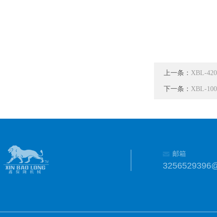
上一条：
XBL-
下一条：
XBL-
邮箱
3256529396