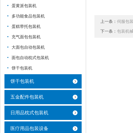
蛋黄派包装机
多功能食品包装机
上一条：
伺服包
蛋糕带托包装机
下一条：
包装机
充气面包包装机
大面包自动包装机
面包自动枕式包装机
饼干包装机
饼干包装机
五金配件包装机
日用品枕式包装机
医疗用品包装设备