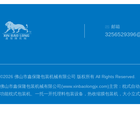
邮箱
3256529396
©2026 佛山市鑫保隆包装机械有限公司 版权所有 All Rights Reserved.
佛山市鑫保隆包装机械有限公司(www.xinbaolongjx.com)
功能枕式包装机、一托一开托理料包装设备，热收缩膜包装机，大小立式