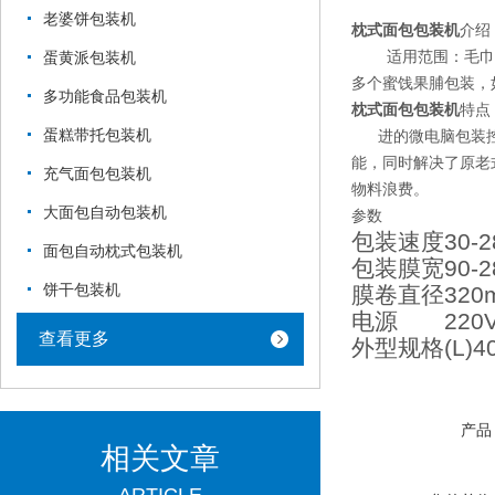
老婆饼包装机
枕式面包包装机
介绍
适用范围：毛巾、
蛋黄派包装机
多个蜜饯果脯包装，
多功能食品包装机
枕式面包包装机
特点
蛋糕带托包装机
进的微电脑包装控制
能，同时解决了原老
充气面包包装机
物料浪费。
大面包自动包装机
参数
包装速度
30-2
面包自动枕式包装机
包装膜宽
90-
饼干包装机
膜卷直径
320
电源
220
查看更多
外型规格
(L)
产品
相关文章