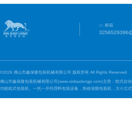
邮箱
3256529396
©2026 佛山市鑫保隆包装机械有限公司 版权所有 All Rights Reserved.
佛山市鑫保隆包装机械有限公司(www.xinbaolongjx.com)
功能枕式包装机、一托一开托理料包装设备，热收缩膜包装机，大小立式