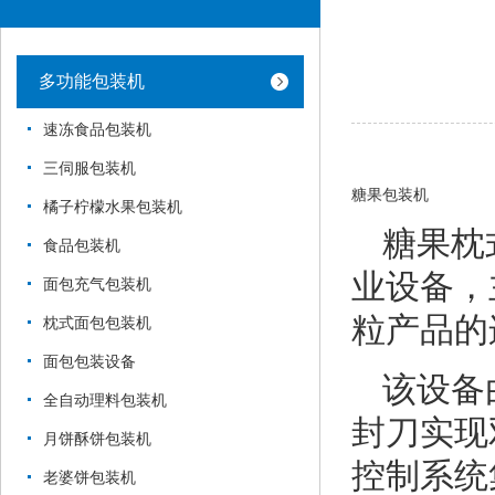
多功能包装机
速冻食品包装机
三伺服包装机
糖果包装机
橘子柠檬水果包装机
糖果枕
食品包装机
业设备，
面包充气包装机
粒产品的
枕式面包包装机
面包包装设备
该设备
全自动理料包装机
封刀实现
月饼酥饼包装机
控制系统
老婆饼包装机