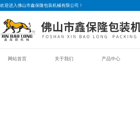
欢迎进入佛山市鑫保隆包装机械有限公司！
网站首页
关于我们
产品中心