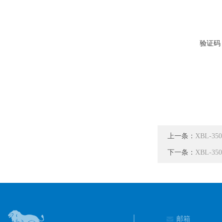
验证码
上一条：
XBL-
下一条：
XBL-
邮箱