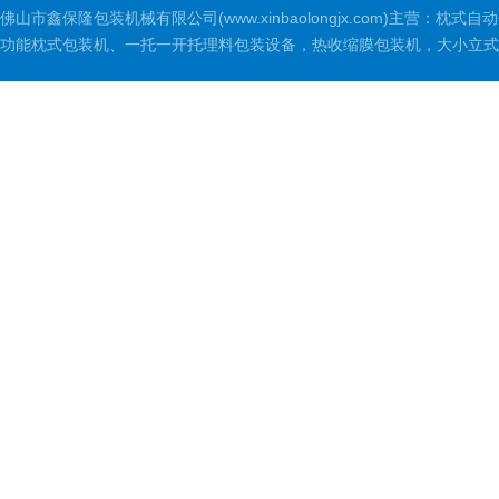
佛山市鑫保隆包装机械有限公司(www.xinbaolongjx.com)
功能枕式包装机、一托一开托理料包装设备，热收缩膜包装机，大小立式