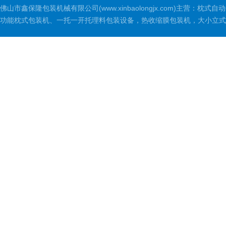
佛山市鑫保隆包装机械有限公司(www.xinbaolongjx.com)
功能枕式包装机、一托一开托理料包装设备，热收缩膜包装机，大小立式