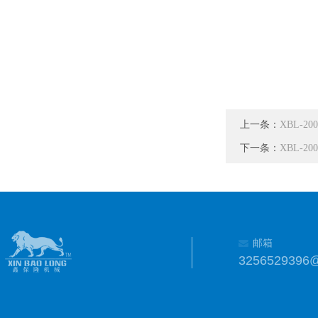
上一条：
XBL-
下一条：
XBL-
邮箱
3256529396