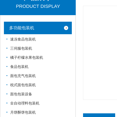
PRODUCT DISPLAY
多功能包装机
速冻食品包装机
三伺服包装机
橘子柠檬水果包装机
食品包装机
面包充气包装机
枕式面包包装机
面包包装设备
全自动理料包装机
月饼酥饼包装机