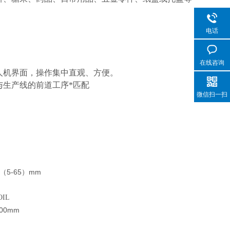
电话
在线咨询
人机界面，操作集中直观、方便。
与生产线的前道工序*匹配
微信扫一扫
5-65
mm
（
）
OIL
500mm