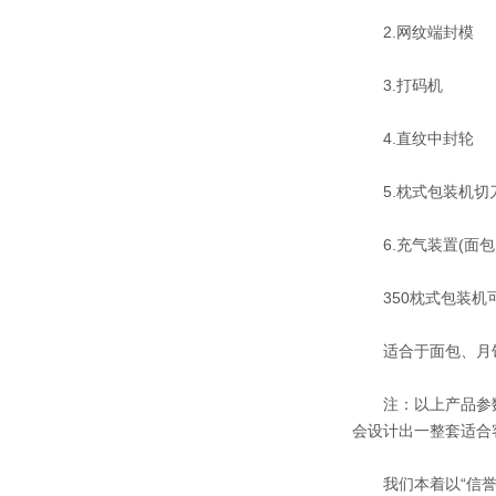
2.网纹端封模
3.打码机
4.直纹中封轮
5.枕式包装机切刀
6.充气装置(面包
350枕式包装机
适合于面包、月饼
注：以上产品参数
会设计出一整套适合
我们本着以“信誉和