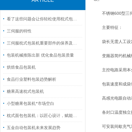
ARTICLE
不锈钢600型三
看了这些问题会让你轻松使用枕式包装机
主要特征：
三伺服的特性
袋长无需人工设定
三伺服枕式包装机重要部件的保养及润滑工作
包装机械推陈出新 优化食品包装质量
变频器简约机械结
烘焙食品包装机
主控电路采用本公
食品行业塑料包装趋势解析
包装速度和成袋长度
糖果高速枕式包装机
高感光电眼自动
小型糖果包装机*市场空白
各封口温度独立控
枕式面包包装机：以匠心设计，赋能面包产业高效进阶
可安装间歇充气装
五金自动包装机未来发展趋势