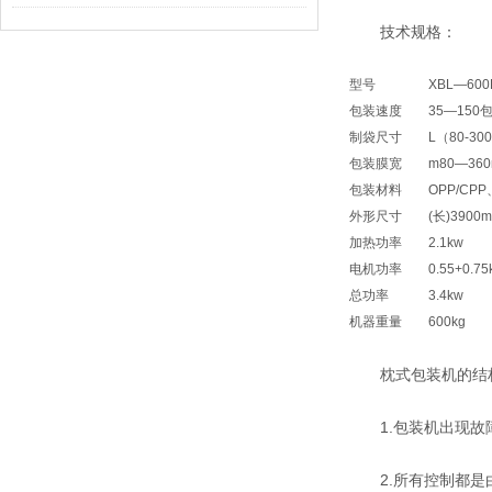
技术规格：
型号
XBL—600
包装速度
35—150
制袋尺寸
L
（
80-300
包装膜宽
m80—36
包装材料
OPP/CP
P
外形尺寸
(
长
)3900m
加热功率
2.1kw
电机功率
0.55+0.75
总功率
3.4kw
机器重量
600kg
枕式包装机的结构
1.包装机出现故障
2.所有控制都是由