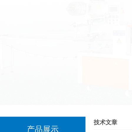
技术文章
产品展示