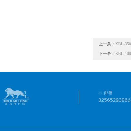
上一条：
XBL-
下一条：
XBL-
邮箱
3256529396