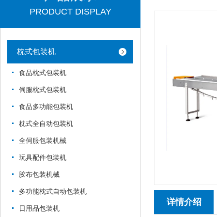
PRODUCT DISPLAY
枕式包装机
食品枕式包装机
伺服枕式包装机
食品多功能包装机
枕式全自动包装机
全伺服包装机械
玩具配件包装机
胶布包装机械
多功能枕式自动包装机
详情介绍
日用品包装机