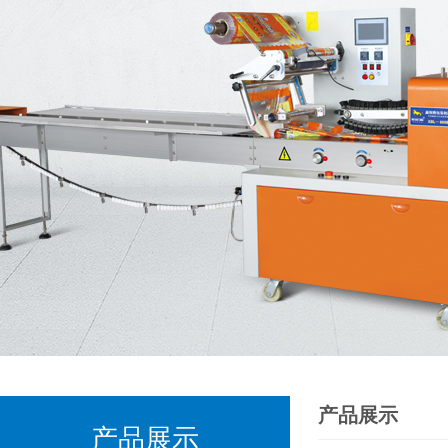
产品展示
产品展示