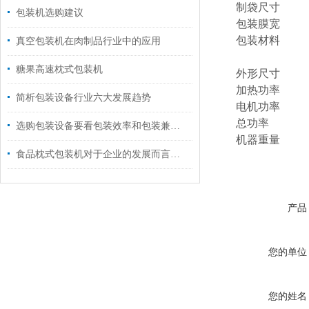
制袋尺寸
包装机选购建议
包装膜宽
包装材料
真空包装机在肉制品行业中的应用
糖果高速枕式包装机
外形尺寸
加热功率
简析包装设备行业六大发展趋势
电机功率
总功率
选购包装设备要看包装效率和包装兼容性
机器重量
食品枕式包装机对于企业的发展而言是至关重要的
产品
您的单位
您的姓名