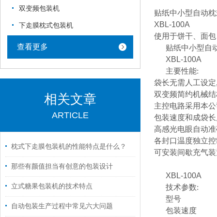
双变频包装机
贴纸中小型自动枕
XBL-100A
下走膜枕式包装机
使用于饼干、面包
查看更多
贴纸中小型自
XBL-100A
主要性能:
袋长无需人工设定
双变频简约机械结
相关文章
主控电路采用本公
ARTICLE
包装速度和成袋长
高感光电眼自动准
各封口温度独立控
枕式下走膜包装机的性能特点是什么？
可安装间歇充气装
那些有颜值担当有创意的包装设计
XBL-100A
立式糖果包装机的技术特点
技术参数:
型号
自动包装生产过程中常见六大问题
包装速度