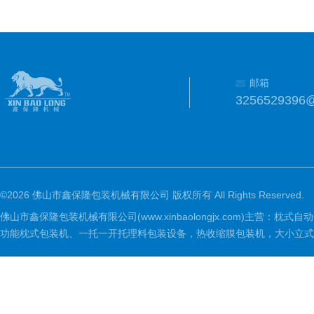
邮箱
3256529396
©2026 佛山市鑫保隆包装机械有限公司 版权所有 All Rights Reserved.
佛山市鑫保隆包装机械有限公司(www.xinbaolongjx.com)
功能枕式包装机、一托一开托理料包装设备，热收缩膜包装机，大小立式