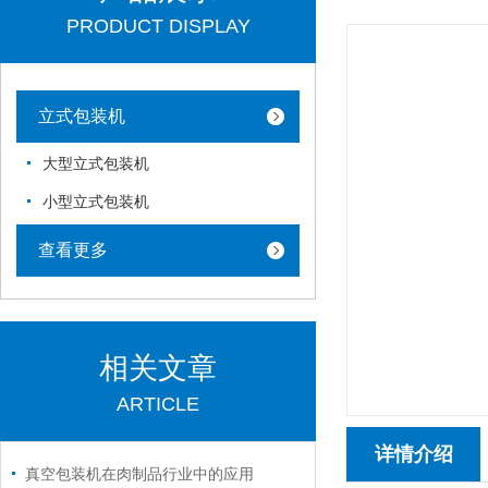
PRODUCT DISPLAY
立式包装机
大型立式包装机
小型立式包装机
查看更多
相关文章
ARTICLE
详情介绍
真空包装机在肉制品行业中的应用