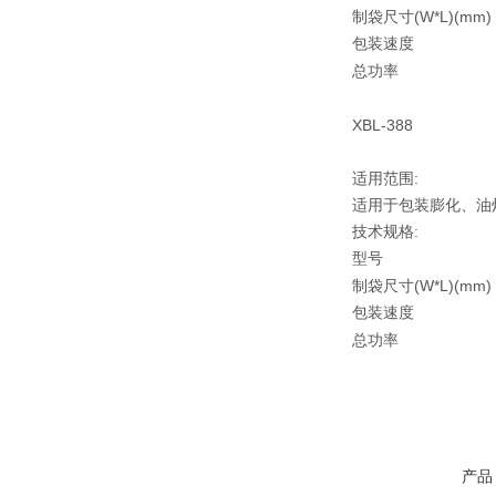
(W*L)(mm)
制袋尺寸
包装速度
总功率
XBL-388
:
适用范围
适用于包装膨化
、油
技术规格:
型号
(W*L)(mm)
制袋尺寸
包装速度
总功率
产品