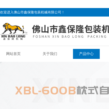
欢迎进入佛山市鑫保隆包装机械有限公司！
网站首页
关于我们
产品中心