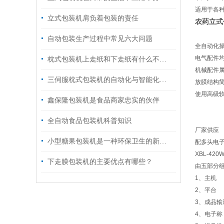
适用于各
立式包装机肩负着包装的责任
农药立式
自动包装生产过程中常见六大问题
全自动化
电气配件
枕式包装机上走纸和下走纸有什么不同？
机械配件属
三伺服枕式包装机的自动化与智能化升级路径
放膜结构
使用高级
鑫保隆包装机是食品商家忠实的伙伴
全自动食品包装机科普知识
厂家供应
小型糖果包装机是一种环保卫生的新型包装方式
配多头电
XBL-420
下走膜包装机的主要优点有哪些？
由五部分
1、主机
2、平台
3、成品输
4、电子称