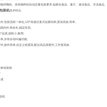
种散碎颗粒、块状物料的自动定量包装要求.如膨化食品、薯片、速冻食品、冷冻食品、
包装机
技术特点:
操作
,
包装流程一体化,320*高速往复式拉膜结构
,
更加高效
,
简单;
均国内外
,
寿命长
,
稳定性高;
*品质
,
损耗小
,
耐用;
简单
,
并有自动纠偏功能;
软件
,
操作简单
,
自定义程度高
,
配合高品质硬件
,
工作更高效
.
子称包装线
W
组成
送机