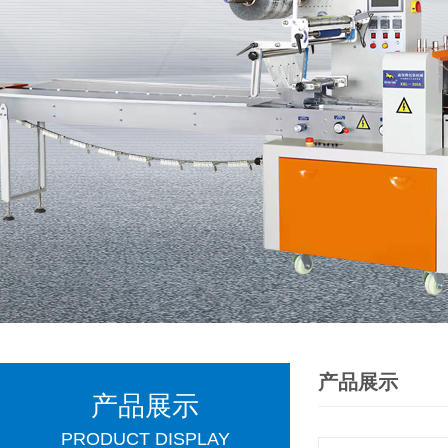
产品展示
产品展示
PRODUCT DISPLAY