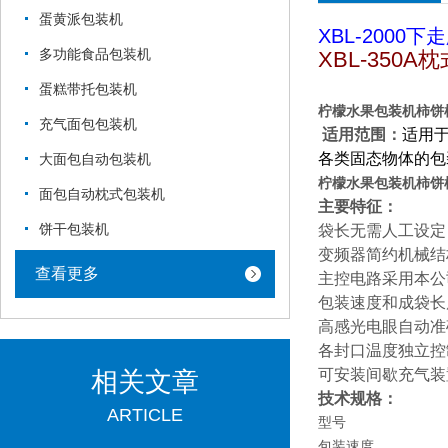
蛋黄派包装机
XBL-2000
多功能食品包装机
XBL-350A
蛋糕带托包装机
柠檬水果包装机柿饼
充气面包包装机
适用范围：
适用
各类固态物体的包
大面包自动包装机
柠檬水果包装机柿饼
面包自动枕式包装机
主要特征：
饼干包装机
袋长无需人工设定
变频器简约机械结
查看更多
主控电路采用本公
包装速度和成袋长
高感光电眼自动准
各封口温度独立控
可安装间歇充气装
相关文章
技术规格：
ARTICLE
型号
包装速度