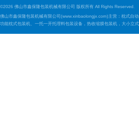
©2026 佛山市鑫保隆包装机械有限公司 版权所有 All Rights Reserved.
佛山市鑫保隆包装机械有限公司(www.xinbaolongjx.com)
功能枕式包装机、一托一开托理料包装设备，热收缩膜包装机，大小立式