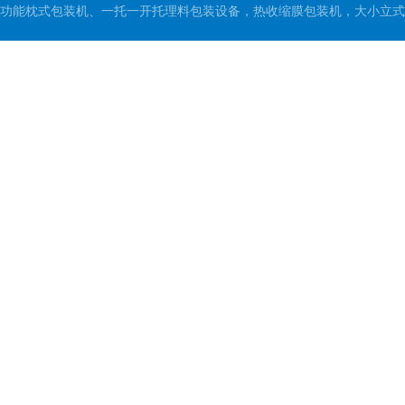
功能枕式包装机、一托一开托理料包装设备，热收缩膜包装机，大小立式