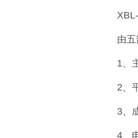
XBL-
由五部
1、主
2、平
3、成
4、电