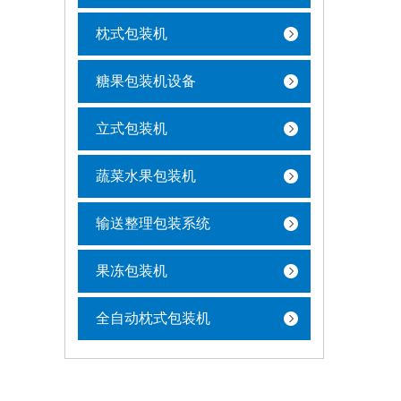
枕式包装机
糖果包装机设备
立式包装机
蔬菜水果包装机
输送整理包装系统
果冻包装机
全自动枕式包装机