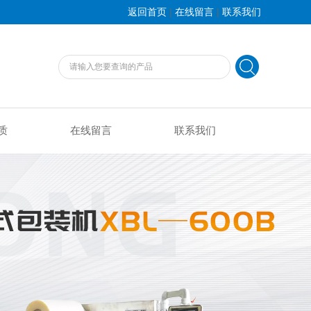
|
|
返回首页
在线留言
联系我们
质
在线留言
联系我们