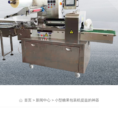
>
> 小型糖果包装机提益的神器
首页
新闻中心