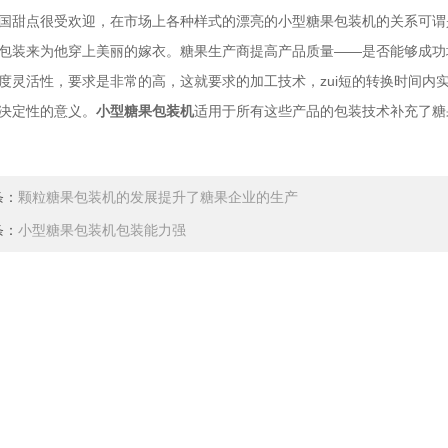
点很受欢迎，在市场上各种样式的漂亮的小型糖果包装机的关系可谓
包装来为他穿上美丽的嫁衣。糖果生产商提高产品质量——是否能够成功
度灵活性，要求是非常的高，这就要求的加工技术，zui短的转换时间内
决定性的意义。
小型糖果包装机
适用于所有这些产品的包装技术补充了糖
条：
颗粒糖果包装机的发展提升了糖果企业的生产
条：
小型糖果包装机包装能力强