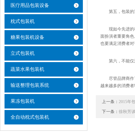
医疗用品包装设备
第五，包装的
枕式包装机
现如今先进的科学
面扮演者重要角色
糖果包装机设备
也要满足消费者对
立式包装机
第六，不能仅注
蔬菜水果包装机
尽管品牌商作了z
输送整理包装系统
越来越多的消费者
果冻包装机
上一条：
2015
下一条：
徐秋芳
全自动枕式包装机