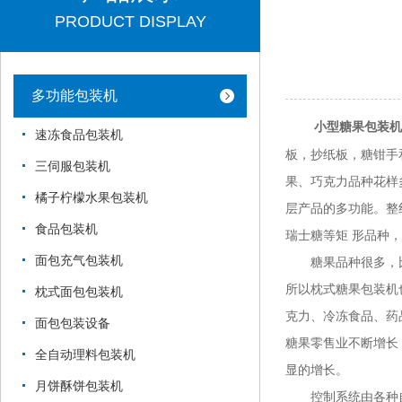
PRODUCT DISPLAY
多功能包装机
小型糖果包装机
速冻食品包装机
板，抄纸板，糖钳手
三伺服包装机
果、巧克力品种花样
橘子柠檬水果包装机
层产品的多功能。整
食品包装机
瑞士糖等矩 形品种
面包充气包装机
糖果品种很多，比如
所以枕式糖果包装机
枕式面包包装机
克力、冷冻食品、药
面包包装设备
糖果零售业不断增长
全自动理料包装机
显的增长。
月饼酥饼包装机
控制系统由各种自