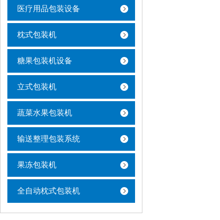
医疗用品包装设备
枕式包装机
糖果包装机设备
立式包装机
蔬菜水果包装机
输送整理包装系统
果冻包装机
全自动枕式包装机