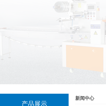
新闻中心
产品展示