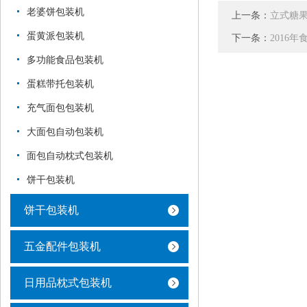
老婆饼包装机
上一条：
立式糖
蛋黄派包装机
下一条：
2016
多功能食品包装机
蛋糕带托包装机
充气面包包装机
大面包自动包装机
面包自动枕式包装机
饼干包装机
饼干包装机
五金配件包装机
日用品枕式包装机