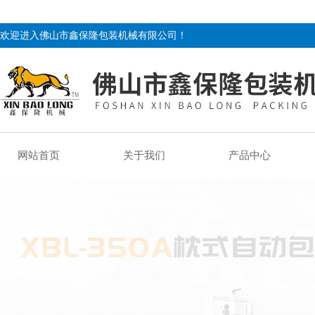
欢迎进入佛山市鑫保隆包装机械有限公司！
网站首页
关于我们
产品中心