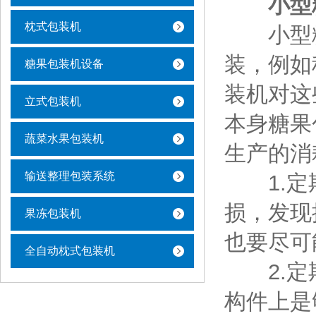
小型
枕式包装机
小型糖
装，例如
糖果包装机设备
装机对这
立式包装机
本身糖果
蔬菜水果包装机
生产的消
输送整理包装系统
1.定期
损，发现
果冻包装机
也要尽可
全自动枕式包装机
2.定期
构件上是