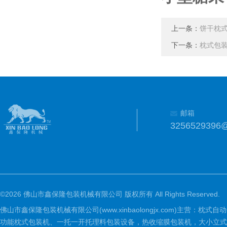
上一条：
饼干枕
下一条：
枕式包装
邮箱
3256529396
©2026 佛山市鑫保隆包装机械有限公司 版权所有 All Rights Reserved.
佛山市鑫保隆包装机械有限公司(www.xinbaolongjx.com)
功能枕式包装机、一托一开托理料包装设备，热收缩膜包装机，大小立式