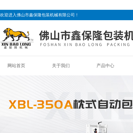
欢迎进入佛山市鑫保隆包装机械有限公司！
网站首页
关于我们
产品中心