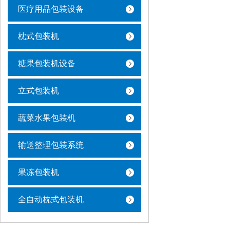
医疗用品包装设备
枕式包装机
糖果包装机设备
立式包装机
蔬菜水果包装机
输送整理包装系统
果冻包装机
全自动枕式包装机