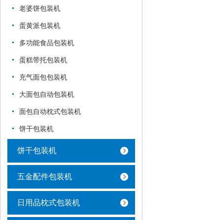
老婆饼包装机
蛋黄派包装机
多功能食品包装机
蛋糕带托包装机
充气面包包装机
大面包自动包装机
面包自动枕式包装机
饼干包装机
饼干包装机
五金配件包装机
日用品枕式包装机