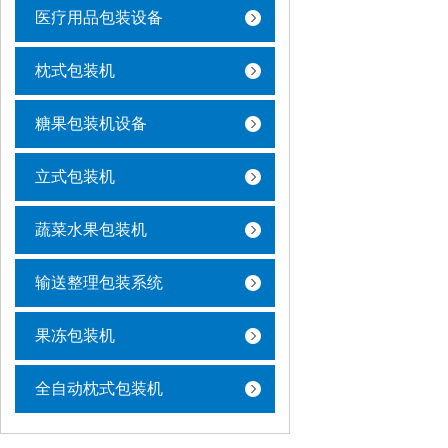
医疗用品包装设备
枕式包装机
糖果包装机设备
立式包装机
蔬菜水果包装机
输送整理包装系统
果冻包装机
全自动枕式包装机