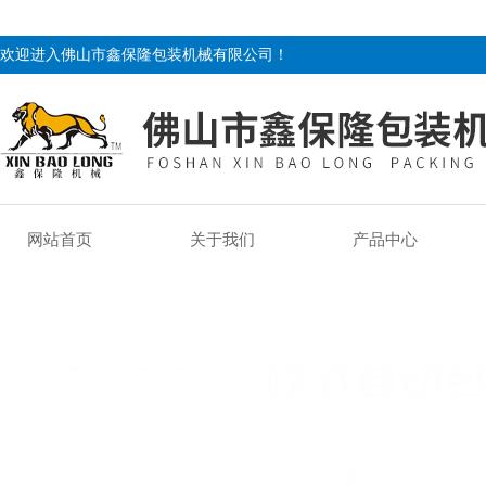
欢迎进入佛山市鑫保隆包装机械有限公司！
网站首页
关于我们
产品中心