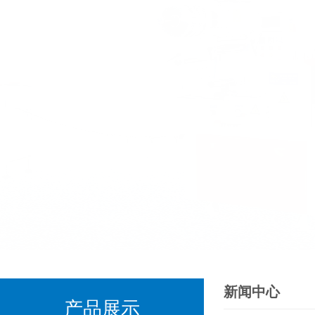
新闻中心
产品展示