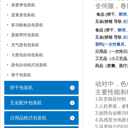
全伺服，卷
老婆饼包装机
(
食品
饼干、
酥饼
蛋黄派包装机
(
五金
铰链
导轨
合
多功能食品包装机
(
食品
饼干、
酥饼
蛋糕带托包装机
(
五金
铰链
导轨
合
(
塑料
一次性餐具
充气面包包装机
日用品（一次性日
大面包自动包装机
工艺品（小工艺品
面包自动枕式包装机
药品（胶囊、医疗
饼干包装机
动对中，色
饼干包装机
主要性能和
双变频器控制
1.
五金配件包装机
2.
人机界面，参
3.
故障自诊断功
日用品枕式包装机
4.
高感度光电眼
5.
温度独立
PID