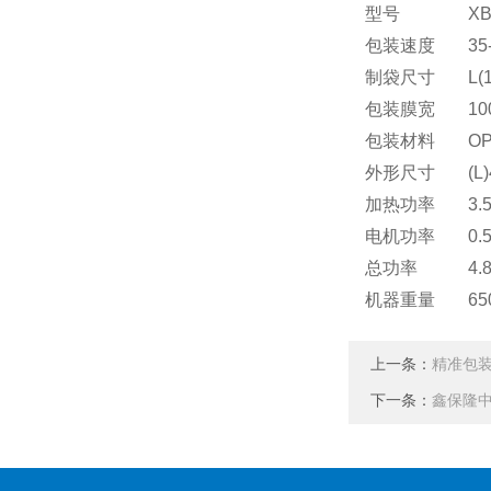
型号
XB
包装速度
35
制袋尺寸
L(
包装膜宽
10
包装材料
OP
外形尺寸
(L
加热功率
3.
电机功率
0.
总功率
4.
机器重量
65
上一条：
精准包
下一条：
鑫保隆