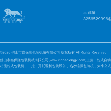
邮箱
3256529396
©2026 佛山市鑫保隆包装机械有限公司 版权所有 All Rights Reserved.
佛山市鑫保隆包装机械有限公司(www.xinbaolongjx.com)
功能枕式包装机、一托一开托理料包装设备，热收缩膜包装机，大小立式