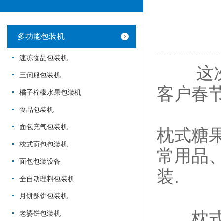
多功能包装机
速冻食品包装机
这次
三伺服包装机
客户春
橘子柠檬水果包装机
食品包装机
面包充气包装机
枕式糖
枕式面包包装机
常用品
面包包装设备
装.
全自动理料包装机
月饼酥饼包装机
枕式包
老婆饼包装机