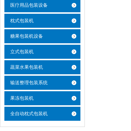
医疗用品包装设备
枕式包装机
糖果包装机设备
立式包装机
蔬菜水果包装机
输送整理包装系统
果冻包装机
全自动枕式包装机