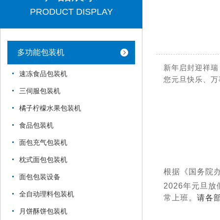
PRODUCT DISPLAY
多功能包装机
新年启封迎祥瑞
速冻食品包装机
您元旦快乐、万
三伺服包装机
橘子柠檬水果包装机
食品包装机
面包充气包装机
枕式面包包装机
根据《国务院办
面包包装设备
2026年元旦
全自动理料包装机
常上班。
请各
月饼酥饼包装机