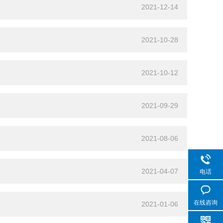
2021-12-14
2021-10-28
2021-10-12
2021-09-29
2021-08-06
2021-04-07
电话
在线咨询
2021-01-06