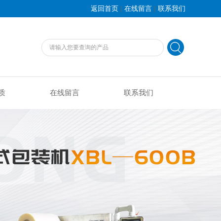
|
|
返回首页
在线留言
联系我们
质
在线留言
联系我们