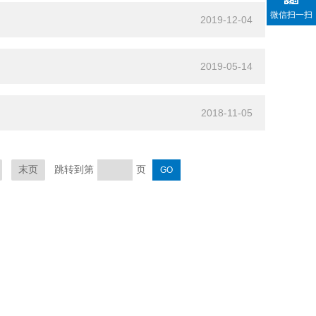
微信扫一扫
2019-12-04
2019-05-14
2018-11-05
跳转到第
页
末页