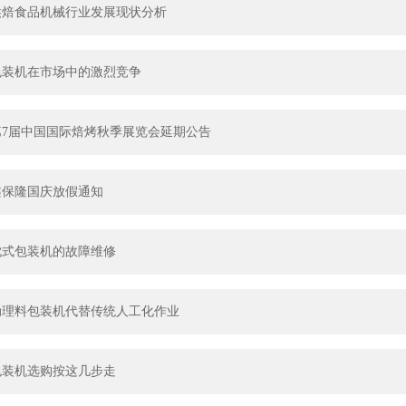
烘焙食品机械行业发展现状分析
包装机在市场中的激烈竞争
2第7届中国国际焙烤秋季展览会延期公告
1鑫保隆国庆放假通知
枕式包装机的故障维修
动理料包装机代替传统人工化作业
包装机选购按这几步走