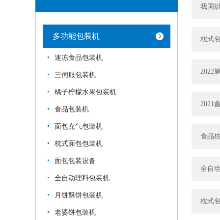
我国
多功能包装机
枕式
速冻食品包装机
202
三伺服包装机
橘子柠檬水果包装机
202
食品包装机
面包充气包装机
食品
枕式面包包装机
面包包装设备
全自
全自动理料包装机
月饼酥饼包装机
枕式
老婆饼包装机