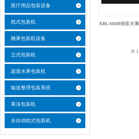
医疗用品包装设备
枕式包装机
XBL-600B供应
糖果包装机设备
共 
立式包装机
蔬菜水果包装机
输送整理包装系统
果冻包装机
全自动枕式包装机