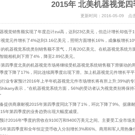
2015年 北美机器视觉
更新时间：2016-05-09 点
器视觉销售额实现了年度总计zui高，达到23亿美元，但总计增长却低于1
5年视觉元件增长了4%达到3.16亿美元，照明方面增长16%，成像板增长1
5年的机器视觉系统类别销售额不景气，只有20亿美元。在机器视觉系统方面
智能相机则下滑了4%，降至2.89亿美元。
5年第四季度北美的机器视觉市场将继续受机器视觉系统销售额下滑驱动的周
季度下降了17%，同比连续两季度出现下滑。加上机器视觉元件增长平平，
%的行业专家预计2016年上半年机器视觉元件市场增长将有所上升;39%的
exShikany表示，“在机器视觉系统方面，56%的受访者认为视觉类别将
”
备提供商康耐视2015年第四季度同比下降了1%，环比下降了9%。据康
015年第四季度的业务趋势出现大幅度减缓。
预计2016年*季度的营收在9100万和9400万美元之间。主要受工业市场支
r2015年第四季度和全年恒定货币收入分别增长3%和6%。商用和军人用热像传