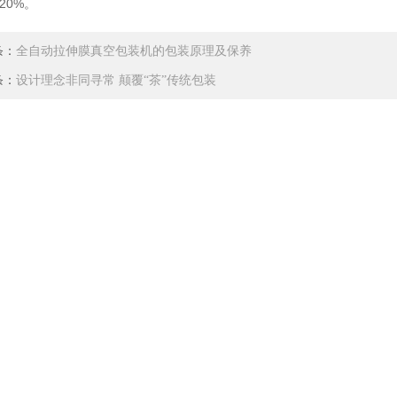
20%。
条：
全自动拉伸膜真空包装机的包装原理及保养
条：
设计理念非同寻常 颠覆“茶”传统包装