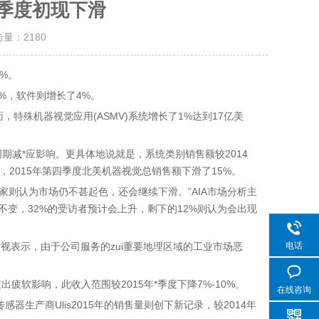
四季度初现下滑
击量：
2180
%。
0%，软件则增长了4%。
，特殊机器视觉应用(ASMV)系统增长了1%达到17亿美
期减*应影响。更具体地说就是，系统类别销售额较2014
2015年第四季度北美机器视觉总销售额下滑了15%。
专家则认为市场仍不甚起色，还会继续下滑。”AIA市场分析主
保持不变，32%的受访者预计会上升，剩下的12%则认为会出现
电话
耐视表示，由于公司服务的zui重要地理区域的工业市场恶
出疲软影响，此收入范围较2015年*季度下降7%-10%。
在线咨询
感器生产商Ulis2015年的销售量则创下新记录，较2014年