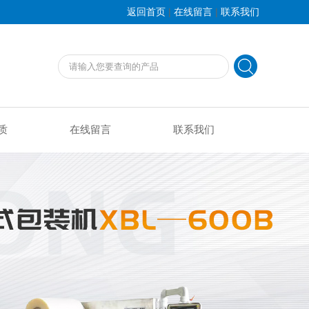
|
|
返回首页
在线留言
联系我们
质
在线留言
联系我们