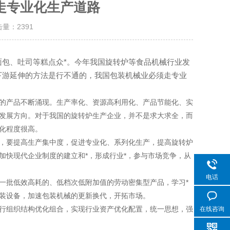
走专业化生产道路
击量：
2391
包、吐司等糕点众*。今年我国旋转炉等食品机械行业发
下游延伸的方法是行不通的，我国包装机械业必须走专业
的产品不断涌现。生产率化、资源高利用化、产品节能化、实
发展方向。对于我国的旋转炉生产企业，并不是求大求全，而
化程度很高。
，要提高生产集中度，促进专业化、系列化生产，提高旋转炉
加快现代企业制度的建立和*，形成行业*，参与市场竞争，从
电话
一批低效高耗的、低档次低附加值的劳动密集型产品，学习*
装设备，加速包装机械的更新换代，开拓市场。
行组织结构优化组合，实现行业资产优化配置，统一思想，强
在线咨询