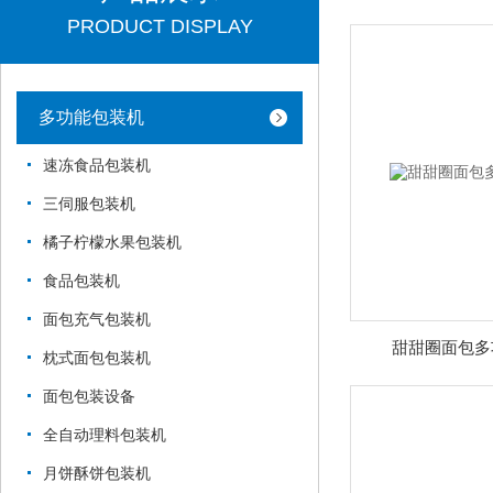
PRODUCT DISPLAY
多功能包装机
速冻食品包装机
三伺服包装机
橘子柠檬水果包装机
食品包装机
面包充气包装机
甜甜圈面包多
枕式面包包装机
面包包装设备
全自动理料包装机
月饼酥饼包装机