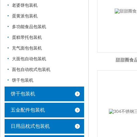
老婆饼包装机
蛋黄派包装机
多功能食品包装机
蛋糕带托包装机
充气面包包装机
大面包自动包装机
甜甜圈食
面包自动枕式包装机
饼干包装机
饼干包装机
五金配件包装机
日用品枕式包装机