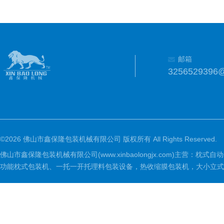
邮箱
3256529396
©2026 佛山市鑫保隆包装机械有限公司 版权所有 All Rights Reserved.
佛山市鑫保隆包装机械有限公司(www.xinbaolongjx.com)
功能枕式包装机、一托一开托理料包装设备，热收缩膜包装机，大小立式