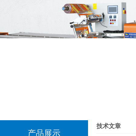
技术文章
产品展示