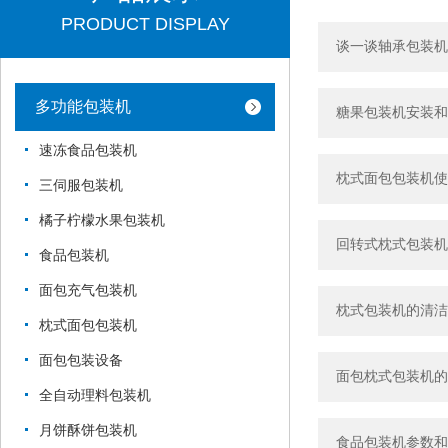
PRODUCT DISPLAY
谈一谈轴承包装机
多功能包装机
糖果包装机安装和
速冻食品包装机
枕式面包包装机使
三伺服包装机
橘子柠檬水果包装机
回转式枕式包装机
食品包装机
面包充气包装机
枕式包装机的清洁
枕式面包包装机
面包包装设备
面包枕式包装机的
全自动理料包装机
月饼酥饼包装机
食品包装机参数和