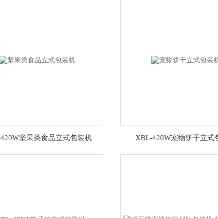
L-420W坚果类食品立式包装机
XBL-420W宠物饼干立