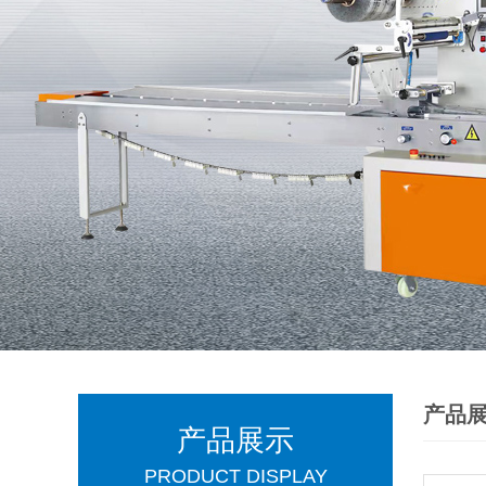
产品
产品展示
PRODUCT DISPLAY