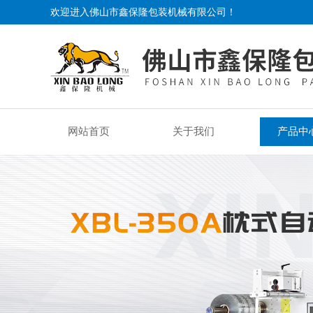
欢迎进入佛山市鑫保隆包装机械有限公司！
网站首页
关于我们
产品中