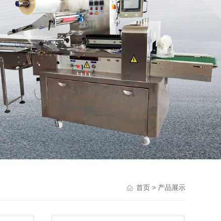
> 产品展示
首页