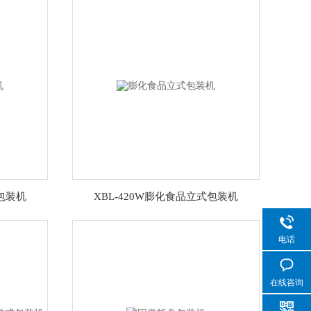
式包装机
XBL-420W膨化食品立式包装机
电话
在线咨询