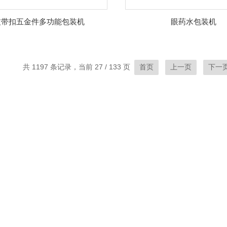
皮带扣五金件多功能包装机
眼药水包装机
共 1197 条记录，当前 27 / 133 页
首页
上一页
下一