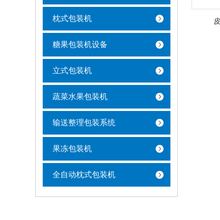
枕式包装机
糖果包装机设备
立式包装机
蔬菜水果包装机
输送整理包装系统
果冻包装机
全自动枕式包装机