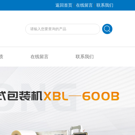
|
|
返回首页
在线留言
联系我们
质
在线留言
联系我们